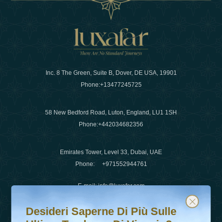
Inc. 8 The Green, Suite B, Dover, DE USA, 19901
Phone:
+13477245725
58 New Bedford Road, Luton, England, LU1 1SH
Phone:
+442034682356
Emirates Tower, Level 33, Dubai, UAE
Phone:
+971552944761
E-mail
:
info@luxafar.com
Desideri saperne di più sulle ultime tendenze di viaggio?
Iscriviti alla nostra newsletter e rimani aggiornato
WhatsApp No
:
+442034682356
Desideri Saperne Di Più Sulle
+971552944761