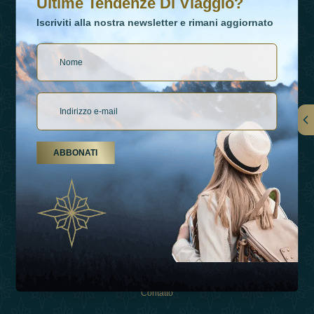
Ultime Tendenze Di Viaggio?
Iscriviti alla nostra newsletter e rimani aggiornato
Collegamenti
ABBONATI
Su Di Noi
Tipi Di Vacanza
Ispirazioni
Esperienza
Negozio
Contatto