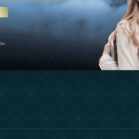
Ispirazioni
Termini E Co
 trattamenti termali e yoga, gli
Esperienza
Diventa Un P
abi Uniti crescono come
ne del benessere
Negozio
Our Team
25
Contatto
ivernales pour les voyageurs des
finir le voyage de luxe
2025