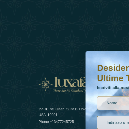
Desideri saperne di 
Iscriviti alla nostr
Desider
Ultime 
Notizi
Iscriviti alla no
Inc. 8 The Green, Suite B, Dover, DE
Come la sos
USA, 19901
lusso nel 
Phone:
+13477245725
29 April 20