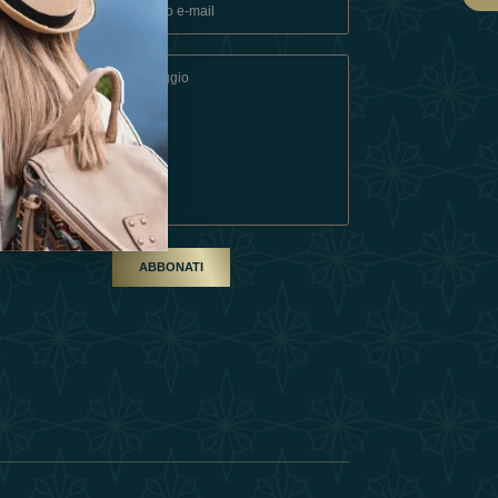
ndizioni
artner
ABBONATI