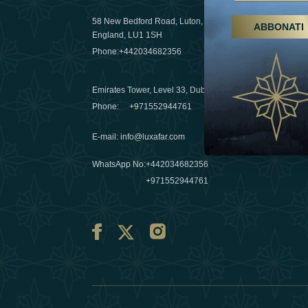
58 New Bedford Road, Luton,
ABBONATI
Escursioni,
England, LU1 1SH
Emirati Ar
Phone:
+442034682356
destinazio
03 April 20
Emirates Tower, Level 33, Dubai, UAE
Évasions h
Phone:
+971552944761
Émirats: re
E-mail
:
info@luxafar.com
10 March 
WhatsApp No
:
+442034682356
+971552944761