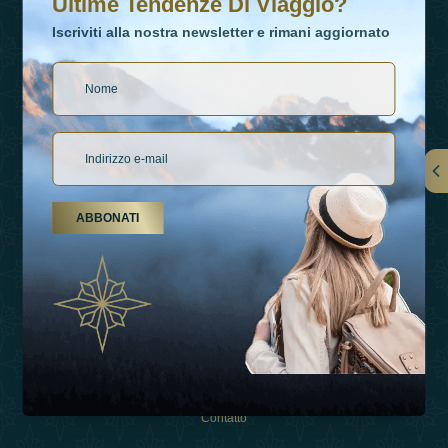
Ultime Tendenze Di Viaggio?
Iscriviti alla nostra newsletter e rimani aggiornato
Collegamenti
ABBONATI
Su Di Noi
Tipi Di Vacanza
Ispirazioni
Esperienza
Negozio
Contatto