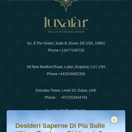
Inc. 8 The Green, Suite B, Dover, DE USA, 19901
Phone:
+13477245725
58 New Bedford Road, Luton, England, LU1 1SH
Phone:
+442034682356
Emirates Tower, Level 33, Dubai, UAE
Phone:
+971552944761
E-mail
:
info@luxafar.com
Desideri saperne di più sulle ultime tendenze di viaggio?
Iscriviti alla nostra newsletter e rimani aggiornato
WhatsApp No
:
+442034682356
Desideri Saperne Di Più Sulle
+971552944761