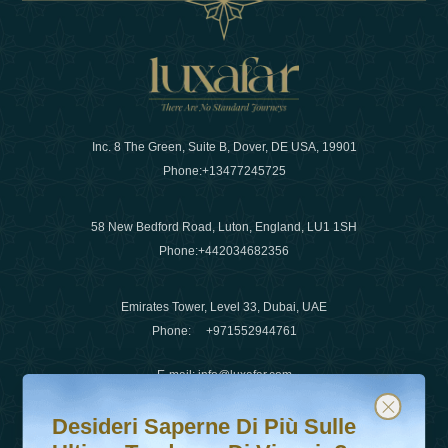
Inc. 8 The Green, Suite B, Dover, DE USA, 19901
Phone:
+13477245725
58 New Bedford Road, Luton, England, LU1 1SH
Phone:
+442034682356
Emirates Tower, Level 33, Dubai, UAE
Phone:
+971552944761
E-mail
:
info@luxafar.com
Desideri saperne di più sulle ultime tendenze di viaggio?
Iscriviti alla nostra newsletter e rimani aggiornato
WhatsApp No
:
+442034682356
Desideri Saperne Di Più Sulle
+971552944761