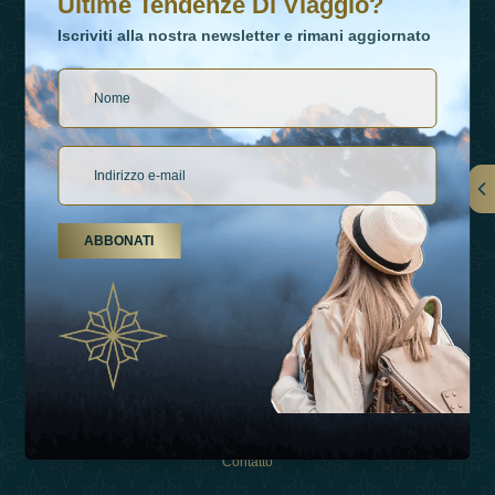
Ultime Tendenze Di Viaggio?
Iscriviti alla nostra newsletter e rimani aggiornato
Collegamenti
ABBONATI
Su Di Noi
Tipi Di Vacanza
Ispirazioni
Esperienza
Negozio
Contatto