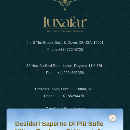
Inc. 8 The Green, Suite B, Dover, DE USA, 19901
Phone:
+13477245725
58 New Bedford Road, Luton, England, LU1 1SH
Phone:
+442034682356
Emirates Tower, Level 33, Dubai, UAE
Phone:
+971552944761
E-mail
:
info@luxafar.com
Desideri saperne di più sulle ultime tendenze di viaggio?
Iscriviti alla nostra newsletter e rimani aggiornato
WhatsApp No
:
+442034682356
Desideri Saperne Di Più Sulle
+971552944761