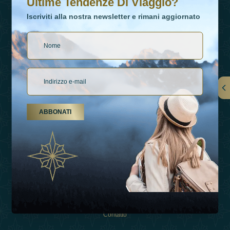
Ultime Tendenze Di Viaggio?
Iscriviti alla nostra newsletter e rimani aggiornato
Collegamenti
ABBONATI
Su Di Noi
Tipi Di Vacanza
Ispirazioni
Esperienza
Negozio
Contatto