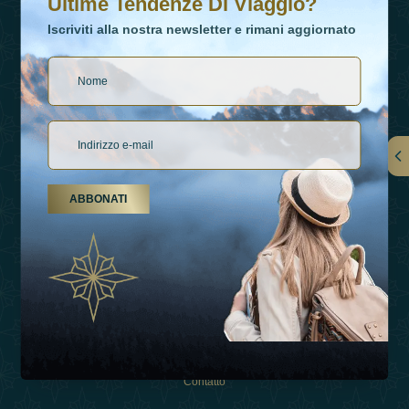
Ultime Tendenze Di Viaggio?
Iscriviti alla nostra newsletter e rimani aggiornato
Collegamenti
ABBONATI
Su Di Noi
Tipi Di Vacanza
Ispirazioni
Esperienza
Negozio
Contatto