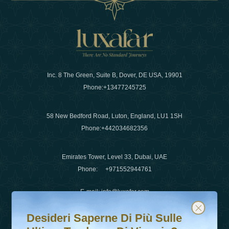
Inc. 8 The Green, Suite B, Dover, DE USA, 19901
Phone:
+13477245725
58 New Bedford Road, Luton, England, LU1 1SH
Phone:
+442034682356
Emirates Tower, Level 33, Dubai, UAE
Phone:
+971552944761
E-mail
:
info@luxafar.com
Desideri saperne di più sulle ultime tendenze di viaggio?
Iscriviti alla nostra newsletter e rimani aggiornato
WhatsApp No
:
+442034682356
Desideri Saperne Di Più Sulle
+971552944761