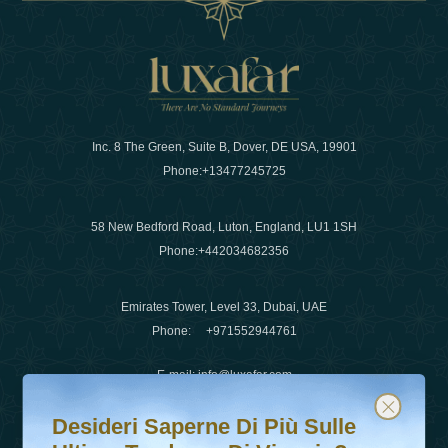
Inc. 8 The Green, Suite B, Dover, DE USA, 19901
Phone:
+13477245725
58 New Bedford Road, Luton, England, LU1 1SH
Phone:
+442034682356
Emirates Tower, Level 33, Dubai, UAE
Phone:
+971552944761
E-mail
:
info@luxafar.com
Desideri saperne di più sulle ultime tendenze di viaggio?
Iscriviti alla nostra newsletter e rimani aggiornato
WhatsApp No
:
+442034682356
Desideri Saperne Di Più Sulle
+971552944761