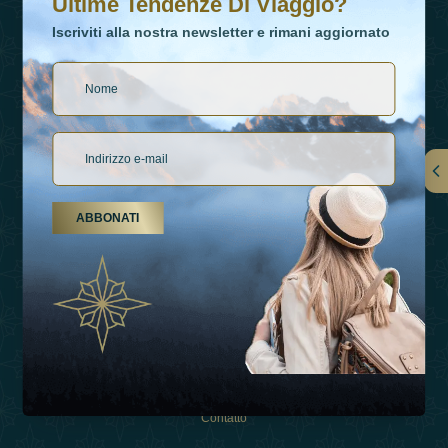
Ultime Tendenze Di Viaggio?
Iscriviti alla nostra newsletter e rimani aggiornato
Collegamenti
ABBONATI
Su Di Noi
Tipi Di Vacanza
Ispirazioni
Esperienza
Negozio
Contatto