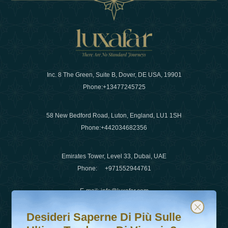
Inc. 8 The Green, Suite B, Dover, DE USA, 19901
Phone:
+13477245725
58 New Bedford Road, Luton, England, LU1 1SH
Phone:
+442034682356
Emirates Tower, Level 33, Dubai, UAE
Phone:
+971552944761
E-mail
:
info@luxafar.com
Desideri saperne di più sulle ultime tendenze di viaggio?
Iscriviti alla nostra newsletter e rimani aggiornato
WhatsApp No
:
+442034682356
Desideri Saperne Di Più Sulle
+971552944761