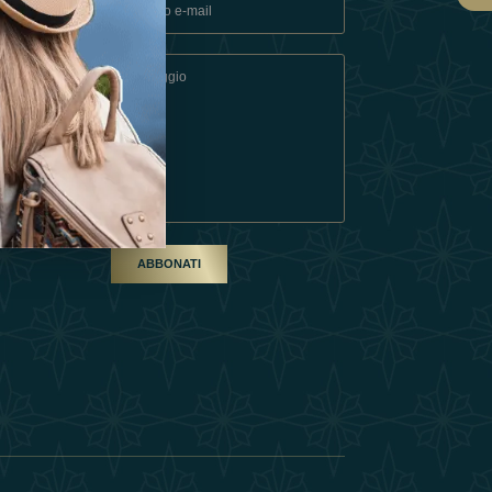
ndizioni
artner
ABBONATI