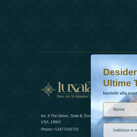
Desideri saperne di 
Iscriviti alla nostr
Desider
Ultime 
Notizi
Iscriviti alla no
Inc. 8 The Green, Suite B, Dover, DE
Come la sos
USA, 19901
lusso nel 
Phone:
+13477245725
29 April 20