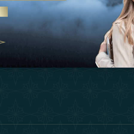
Ispirazioni
Termini E Co
 trattamenti termali e yoga, gli
Esperienza
Diventa Un P
abi Uniti crescono come
ne del benessere
Negozio
Our Team
25
Contatto
ivernales pour les voyageurs des
finir le voyage de luxe
2025