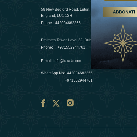
58 New Bedford Road, Luton,
ABBONATI
Escursioni,
England, LU1 1SH
Emirati Ar
Phone:
+442034682356
destinazio
03 April 20
Emirates Tower, Level 33, Dubai, UAE
Évasions h
Phone:
+971552944761
Émirats: re
E-mail
:
info@luxafar.com
10 March 
WhatsApp No
:
+442034682356
+971552944761