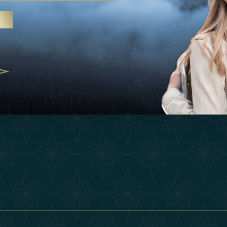
Ispirazioni
Termini E Co
 trattamenti termali e yoga, gli
Esperienza
Diventa Un P
abi Uniti crescono come
ne del benessere
Negozio
Our Team
25
Contatto
ivernales pour les voyageurs des
finir le voyage de luxe
2025