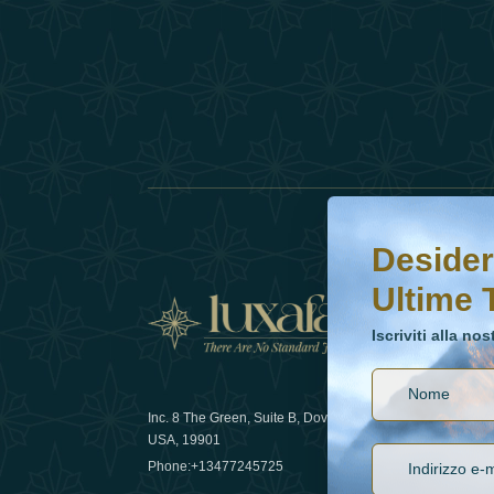
Desideri saperne di 
Iscriviti alla nostr
Desider
Ultime 
Notizi
Iscriviti alla no
Inc. 8 The Green, Suite B, Dover, DE
Come la sos
USA, 19901
lusso nel 
Phone:
+13477245725
29 April 20