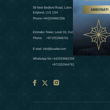
58 New Bedford Road, Luton,
ABBONATI
Escursioni,
England, LU1 1SH
Emirati Ar
Phone:
+442034682356
destinazio
03 April 20
Emirates Tower, Level 33, Dubai, UAE
Évasions h
Phone:
+971552944761
Émirats: re
E-mail
:
info@luxafar.com
10 March 
WhatsApp No
:
+442034682356
+971552944761