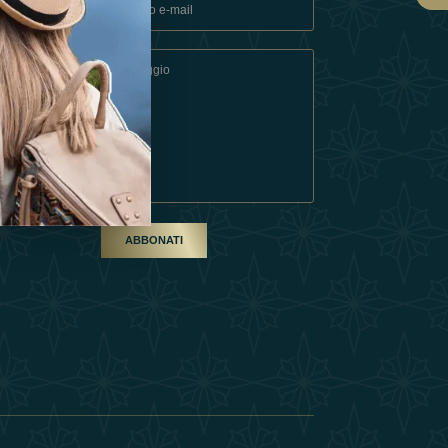
ndizioni
artner
ABBONATI