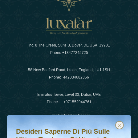
Inc. 8 The Green, Suite B, Dover, DE USA, 19901
Phone:
+13477245725
58 New Bedford Road, Luton, England, LU1 1SH
Phone:
+442034682356
Emirates Tower, Level 33, Dubai, UAE
Phone:
+971552944761
E-mail
:
info@luxafar.com
Desideri saperne di più sulle ultime tendenze di viaggio?
Iscriviti alla nostra newsletter e rimani aggiornato
WhatsApp No
:
+442034682356
Desideri Saperne Di Più Sulle
+971552944761