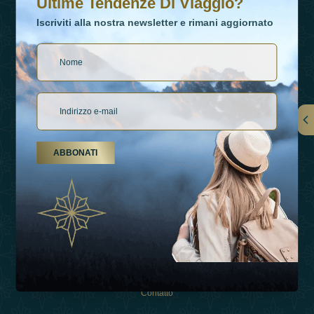
Ultime Tendenze Di Viaggio?
Iscriviti alla nostra newsletter e rimani aggiornato
Collegamenti
ABBONATI
Su Di Noi
Tipi Di Vacanza
Ispirazioni
Esperienza
Negozio
Contatto