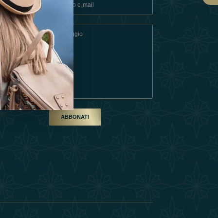
ndizioni
artner
ABBONATI