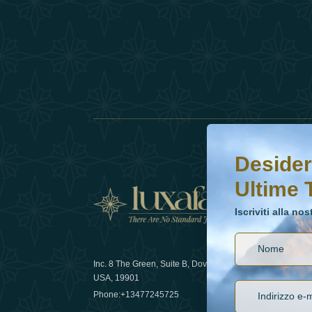
Desideri saperne di 
Iscriviti alla nostr
Desider
Ultime 
Notizi
Iscriviti alla no
Inc. 8 The Green, Suite B, Dover, DE
Come la sos
USA, 19901
lusso nel 
Phone:
+13477245725
29 April 20