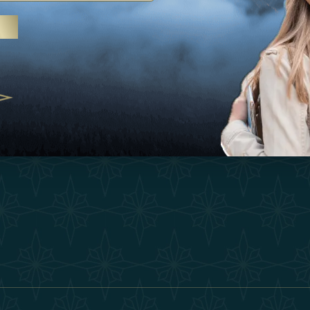
Ispirazioni
Termini E Co
 trattamenti termali e yoga, gli
Esperienza
Diventa Un P
abi Uniti crescono come
ne del benessere
Negozio
Our Team
25
Contatto
ivernales pour les voyageurs des
finir le voyage de luxe
2025