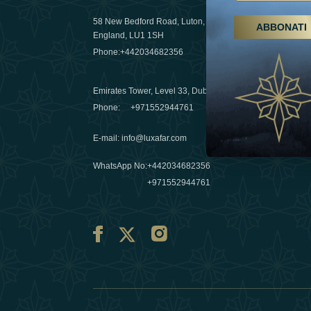
58 New Bedford Road, Luton,
ABBONATI
Escursioni,
England, LU1 1SH
Emirati Ar
Phone:
+442034682356
destinazio
03 April 20
Emirates Tower, Level 33, Dubai, UAE
Évasions h
Phone:
+971552944761
Émirats: re
E-mail
:
info@luxafar.com
10 March 
WhatsApp No
:
+442034682356
+971552944761