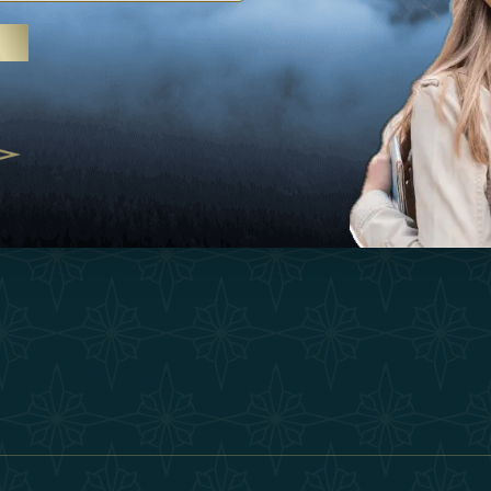
Ispirazioni
Termini E Co
 trattamenti termali e yoga, gli
Esperienza
Diventa Un P
abi Uniti crescono come
ne del benessere
Negozio
Our Team
25
Contatto
ivernales pour les voyageurs des
finir le voyage de luxe
2025