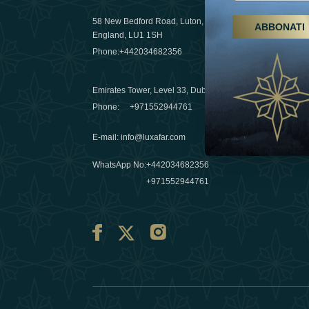
58 New Bedford Road, Luton,
ABBONATI
Escursioni,
England, LU1 1SH
Emirati Ar
Phone:
+442034682356
destinazio
03 April 20
Emirates Tower, Level 33, Dubai, UAE
Évasions h
Phone:
+971552944761
Émirats: re
E-mail
:
info@luxafar.com
10 March 
WhatsApp No
:
+442034682356
+971552944761