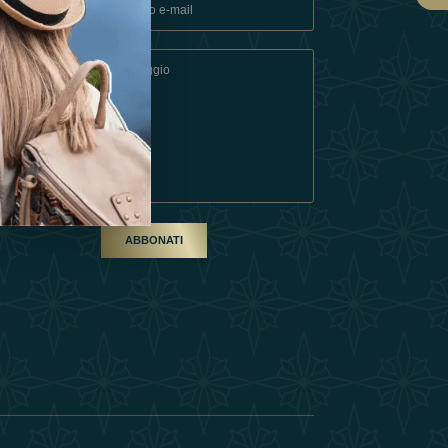
ndizioni
artner
ABBONATI