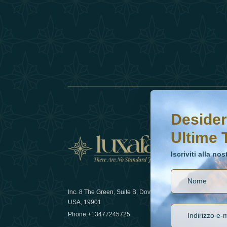
Desideri saperne di 
Iscriviti alla nostr
Desider
Ultime 
Notizi
Iscriviti alla no
Inc. 8 The Green, Suite B, Dover, DE
Come la sos
USA, 19901
lusso nel 
Phone:
+13477245725
29 April 20