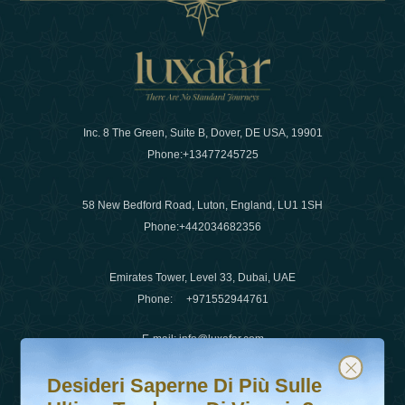
Inc. 8 The Green, Suite B, Dover, DE USA, 19901
Phone:
+13477245725
58 New Bedford Road, Luton, England, LU1 1SH
Phone:
+442034682356
Emirates Tower, Level 33, Dubai, UAE
Phone:
+971552944761
E-mail
:
info@luxafar.com
Desideri saperne di più sulle ultime tendenze di viaggio?
Iscriviti alla nostra newsletter e rimani aggiornato
WhatsApp No
:
+442034682356
Desideri Saperne Di Più Sulle
+971552944761