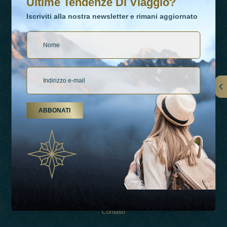
Ultime Tendenze Di Viaggio?
Iscriviti alla nostra newsletter e rimani aggiornato
Collegamenti
ABBONATI
Su Di Noi
Tipi Di Vacanza
Ispirazioni
Esperienza
Negozio
Contatto