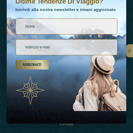
Ultime Tendenze Di Viaggio?
Iscriviti alla nostra newsletter e rimani aggiornato
Collegamenti
ABBONATI
Su Di Noi
Tipi Di Vacanza
Ispirazioni
Esperienza
Negozio
Contatto