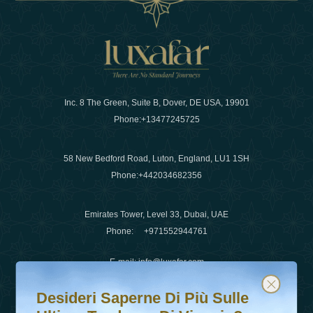
Inc. 8 The Green, Suite B, Dover, DE USA, 19901
Phone:
+13477245725
58 New Bedford Road, Luton, England, LU1 1SH
Phone:
+442034682356
Emirates Tower, Level 33, Dubai, UAE
Phone:
+971552944761
E-mail
:
info@luxafar.com
Desideri saperne di più sulle ultime tendenze di viaggio?
Iscriviti alla nostra newsletter e rimani aggiornato
WhatsApp No
:
+442034682356
Desideri Saperne Di Più Sulle
+971552944761