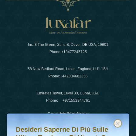
Inc. 8 The Green, Suite B, Dover, DE USA, 19901
Phone:
+13477245725
58 New Bedford Road, Luton, England, LU1 1SH
Phone:
+442034682356
Emirates Tower, Level 33, Dubai, UAE
Phone:
+971552944761
E-mail
:
info@luxafar.com
Desideri saperne di più sulle ultime tendenze di viaggio?
Iscriviti alla nostra newsletter e rimani aggiornato
WhatsApp No
:
+442034682356
Desideri Saperne Di Più Sulle
+971552944761