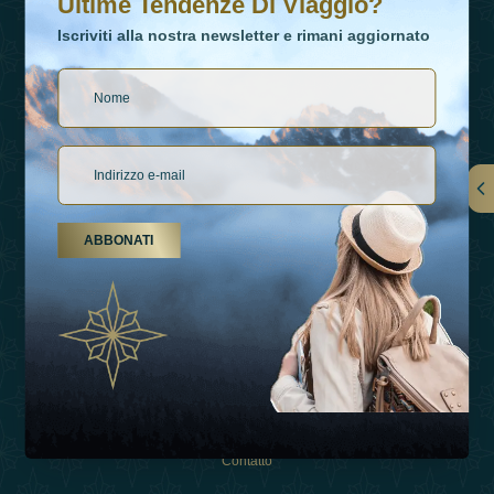
Ultime Tendenze Di Viaggio?
Iscriviti alla nostra newsletter e rimani aggiornato
Collegamenti
ABBONATI
Su Di Noi
Tipi Di Vacanza
Ispirazioni
Esperienza
Negozio
Contatto