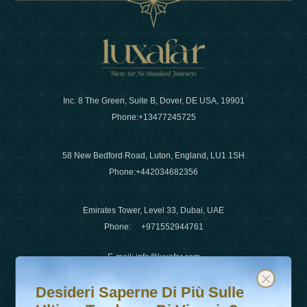
Inc. 8 The Green, Suite B, Dover, DE USA, 19901
Phone:
+13477245725
58 New Bedford Road, Luton, England, LU1 1SH
Phone:
+442034682356
Emirates Tower, Level 33, Dubai, UAE
Phone:
+971552944761
E-mail
:
info@luxafar.com
Desideri saperne di più sulle ultime tendenze di viaggio?
Iscriviti alla nostra newsletter e rimani aggiornato
WhatsApp No
:
+442034682356
Desideri Saperne Di Più Sulle
+971552944761