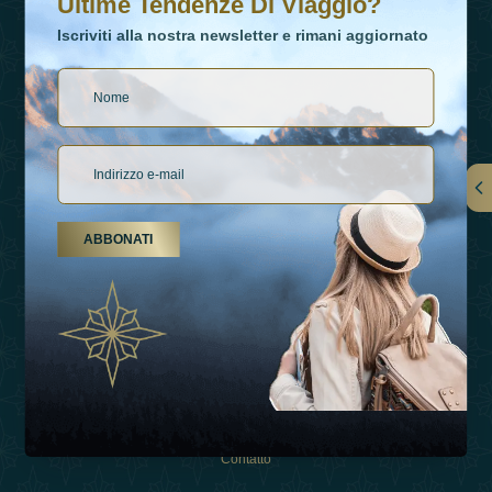
Ultime Tendenze Di Viaggio?
Iscriviti alla nostra newsletter e rimani aggiornato
Collegamenti
ABBONATI
Su Di Noi
Tipi Di Vacanza
Ispirazioni
Esperienza
Negozio
Contatto