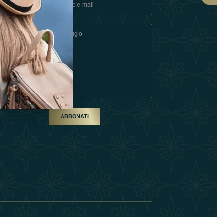
ndizioni
artner
ABBONATI