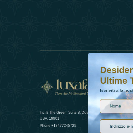
Desideri saperne di 
Iscriviti alla nostr
Desider
Ultime 
Notizi
Iscriviti alla no
Inc. 8 The Green, Suite B, Dover, DE
Come la sos
USA, 19901
lusso nel 
Phone:
+13477245725
29 April 20