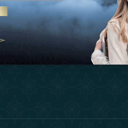
Ispirazioni
Termini E Co
 trattamenti termali e yoga, gli
Esperienza
Diventa Un P
abi Uniti crescono come
ne del benessere
Negozio
Our Team
25
Contatto
ivernales pour les voyageurs des
finir le voyage de luxe
2025