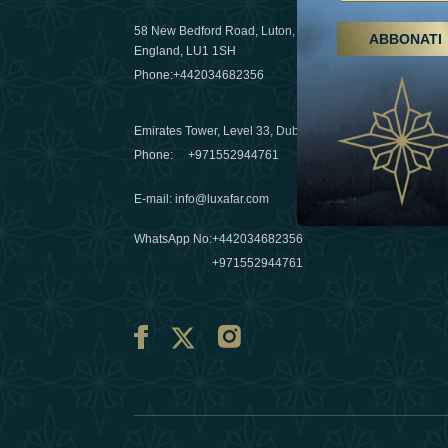
58 New Bedford Road, Luton,
ABBONATI
Escursioni,
England, LU1 1SH
Emirati Ar
Phone:
+442034682356
destinazio
03 April 20
Emirates Tower, Level 33, Dubai, UAE
Évasions h
Phone:
+971552944761
Émirats: re
E-mail
:
info@luxafar.com
10 March 
WhatsApp No
:
+442034682356
+971552944761