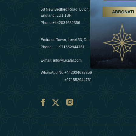
58 New Bedford Road, Luton,
ABBONATI
Escursioni,
England, LU1 1SH
Emirati Ar
Phone:
+442034682356
destinazio
03 April 20
Emirates Tower, Level 33, Dubai, UAE
Évasions h
Phone:
+971552944761
Émirats: re
E-mail
:
info@luxafar.com
10 March 
WhatsApp No
:
+442034682356
+971552944761