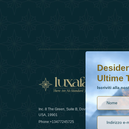
Desideri saperne di 
Iscriviti alla nostr
Desider
Ultime 
Notizi
Iscriviti alla no
Inc. 8 The Green, Suite B, Dover, DE
Come la sos
USA, 19901
lusso nel 
Phone:
+13477245725
29 April 20