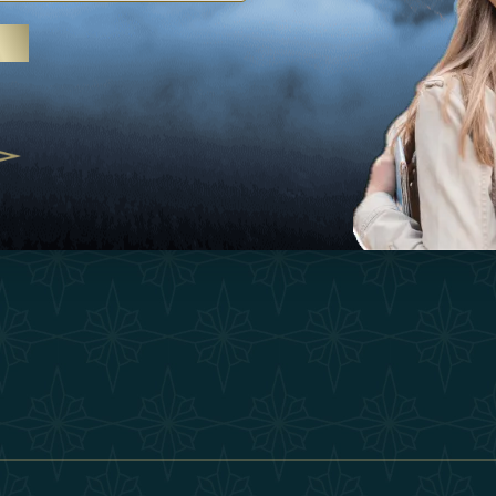
Ispirazioni
Termini E Co
 trattamenti termali e yoga, gli
Esperienza
Diventa Un P
abi Uniti crescono come
ne del benessere
Negozio
Our Team
25
Contatto
ivernales pour les voyageurs des
finir le voyage de luxe
2025