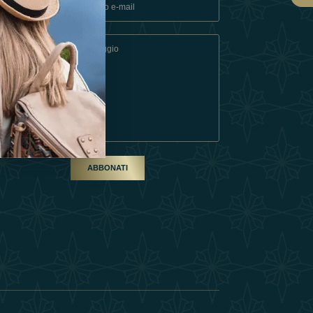
ndizioni
artner
ABBONATI