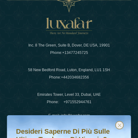
Inc. 8 The Green, Suite B, Dover, DE USA, 19901
Phone:
+13477245725
58 New Bedford Road, Luton, England, LU1 1SH
Phone:
+442034682356
Emirates Tower, Level 33, Dubai, UAE
Phone:
+971552944761
E-mail
:
info@luxafar.com
Desideri saperne di più sulle ultime tendenze di viaggio?
Iscriviti alla nostra newsletter e rimani aggiornato
WhatsApp No
:
+442034682356
Desideri Saperne Di Più Sulle
+971552944761