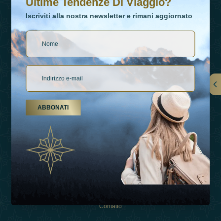
Ultime Tendenze Di Viaggio?
Iscriviti alla nostra newsletter e rimani aggiornato
Collegamenti
ABBONATI
Su Di Noi
Tipi Di Vacanza
Ispirazioni
Esperienza
Negozio
Contatto