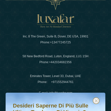
Inc. 8 The Green, Suite B, Dover, DE USA, 19901
Phone:
+13477245725
58 New Bedford Road, Luton, England, LU1 1SH
Phone:
+442034682356
Emirates Tower, Level 33, Dubai, UAE
Phone:
+971552944761
E-mail
:
info@luxafar.com
Desideri saperne di più sulle ultime tendenze di viaggio?
Iscriviti alla nostra newsletter e rimani aggiornato
WhatsApp No
:
+442034682356
Desideri Saperne Di Più Sulle
+971552944761