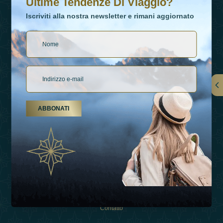
Ultime Tendenze Di Viaggio?
Iscriviti alla nostra newsletter e rimani aggiornato
Collegamenti
ABBONATI
Su Di Noi
Tipi Di Vacanza
Ispirazioni
Esperienza
Negozio
Contatto