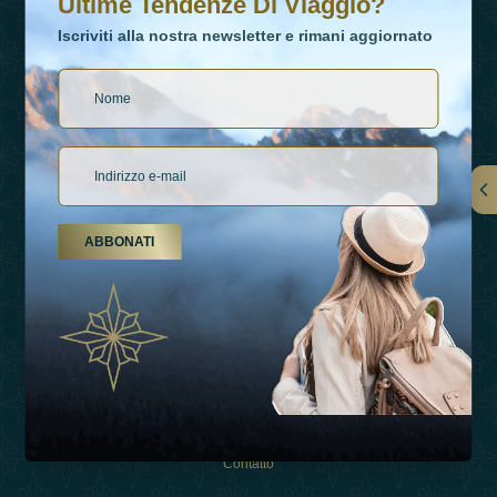
Ultime Tendenze Di Viaggio?
Iscriviti alla nostra newsletter e rimani aggiornato
Collegamenti
ABBONATI
Su Di Noi
Tipi Di Vacanza
Ispirazioni
Esperienza
Negozio
Contatto