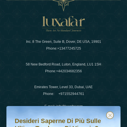
Inc. 8 The Green, Suite B, Dover, DE USA, 19901
Phone:
+13477245725
58 New Bedford Road, Luton, England, LU1 1SH
Phone:
+442034682356
Emirates Tower, Level 33, Dubai, UAE
Phone:
+971552944761
E-mail
:
info@luxafar.com
Desideri saperne di più sulle ultime tendenze di viaggio?
Iscriviti alla nostra newsletter e rimani aggiornato
WhatsApp No
:
+442034682356
Desideri Saperne Di Più Sulle
+971552944761