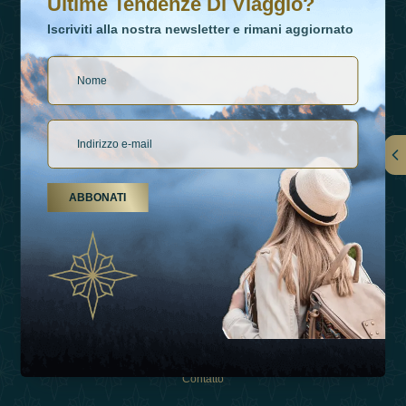
Ultime Tendenze Di Viaggio?
Iscriviti alla nostra newsletter e rimani aggiornato
Collegamenti
ABBONATI
Su Di Noi
Tipi Di Vacanza
Ispirazioni
Esperienza
Negozio
Contatto