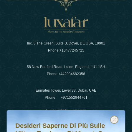
Inc. 8 The Green, Suite B, Dover, DE USA, 19901
Phone:
+13477245725
58 New Bedford Road, Luton, England, LU1 1SH
Phone:
+442034682356
Emirates Tower, Level 33, Dubai, UAE
Phone:
+971552944761
E-mail
:
info@luxafar.com
Desideri saperne di più sulle ultime tendenze di viaggio?
Iscriviti alla nostra newsletter e rimani aggiornato
WhatsApp No
:
+442034682356
Desideri Saperne Di Più Sulle
+971552944761