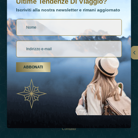
Ultime Tendenze Di Viaggio?
Iscriviti alla nostra newsletter e rimani aggiornato
Collegamenti
ABBONATI
Su Di Noi
Tipi Di Vacanza
Ispirazioni
Esperienza
Negozio
Contatto