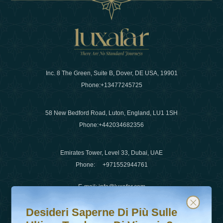
Inc. 8 The Green, Suite B, Dover, DE USA, 19901
Phone:
+13477245725
58 New Bedford Road, Luton, England, LU1 1SH
Phone:
+442034682356
Emirates Tower, Level 33, Dubai, UAE
Phone:
+971552944761
E-mail
:
info@luxafar.com
Desideri saperne di più sulle ultime tendenze di viaggio?
Iscriviti alla nostra newsletter e rimani aggiornato
WhatsApp No
:
+442034682356
Desideri Saperne Di Più Sulle
+971552944761