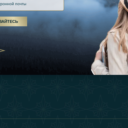
Файлов Cookie
Источники
Вдохновения
оды, спа-процедуры и йога: ОАЭ
Положения И Усл
я велнес-центром
Опыт
ВАЙТЕСЬ
Станьте Партнер
25
Магазин
Our Team
утешествия для
Связаться
енников из Эмиратов:
деление роскошного путешествия
2025