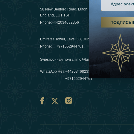
58 New Bedford Road, Luton,
Пешие пох
England, LU1 1SH
становятс
ПОДПИСЫ
Phone:
+442034682356
03 April 20
Emirates Tower, Level 33, Dubai, UAE
Зимние п
Phone:
+971552944761
путешеств
переопре
Электронная почта
:
info@luxafar.com
10 March 
WhatsApp Нет
:
+442034682356
+971552944761