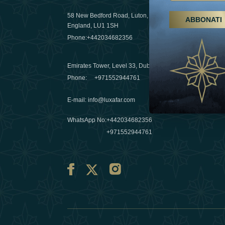
58 New Bedford Road, Luton,
ABBONATI
Escursioni,
England, LU1 1SH
Emirati Ar
Phone:
+442034682356
destinazio
03 April 20
Emirates Tower, Level 33, Dubai, UAE
Évasions h
Phone:
+971552944761
Émirats: re
E-mail
:
info@luxafar.com
10 March 
WhatsApp No
:
+442034682356
+971552944761