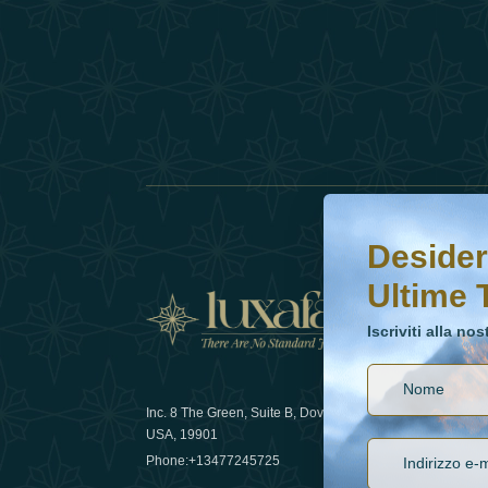
Desideri saperne di 
Iscriviti alla nostr
Desider
Ultime 
Notizi
Iscriviti alla no
Inc. 8 The Green, Suite B, Dover, DE
Come la sos
USA, 19901
lusso nel 
Phone:
+13477245725
29 April 20