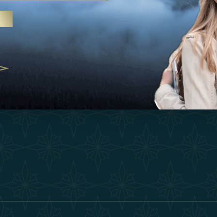
Ispirazioni
Termini E Co
 trattamenti termali e yoga, gli
Esperienza
Diventa Un P
abi Uniti crescono come
ne del benessere
Negozio
Our Team
25
Contatto
ivernales pour les voyageurs des
finir le voyage de luxe
2025