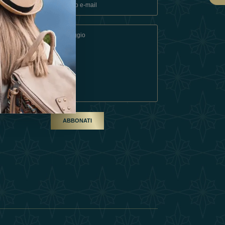
ndizioni
artner
ABBONATI