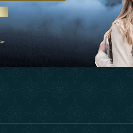
Ispirazioni
Termini E Co
 trattamenti termali e yoga, gli
Esperienza
Diventa Un P
abi Uniti crescono come
ne del benessere
Negozio
Our Team
25
Contatto
ivernales pour les voyageurs des
finir le voyage de luxe
2025