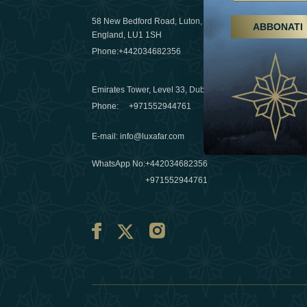
58 New Bedford Road, Luton,
ABBONATI
Escursioni,
England, LU1 1SH
Emirati Ar
Phone:
+442034682356
destinazio
03 April 20
Emirates Tower, Level 33, Dubai, UAE
Évasions h
Phone:
+971552944761
Émirats: re
E-mail
:
info@luxafar.com
10 March 
WhatsApp No
:
+442034682356
+971552944761