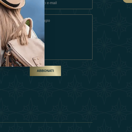
ndizioni
artner
ABBONATI