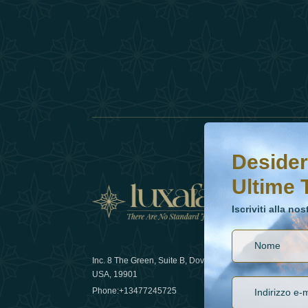
Desideri saperne di 
Iscriviti alla nostr
Desider
Ultime 
Notizi
Iscriviti alla no
Inc. 8 The Green, Suite B, Dover, DE
Come la sos
USA, 19901
lusso nel 
Phone:
+13477245725
29 April 20