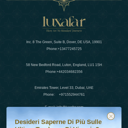
Inc. 8 The Green, Suite B, Dover, DE USA, 19901
Phone:
+13477245725
58 New Bedford Road, Luton, England, LU1 1SH
Phone:
+442034682356
Emirates Tower, Level 33, Dubai, UAE
Phone:
+971552944761
E-mail
:
info@luxafar.com
Desideri saperne di più sulle ultime tendenze di viaggio?
Iscriviti alla nostra newsletter e rimani aggiornato
WhatsApp No
:
+442034682356
Desideri Saperne Di Più Sulle
+971552944761