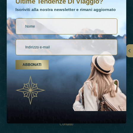
Ultime Tendenze Di Viaggio?
Iscriviti alla nostra newsletter e rimani aggiornato
Collegamenti
ABBONATI
Su Di Noi
Tipi Di Vacanza
Ispirazioni
Esperienza
Negozio
Contatto