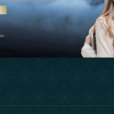
Ispirazioni
Termini E Co
 trattamenti termali e yoga, gli
Esperienza
Diventa Un P
abi Uniti crescono come
ne del benessere
Negozio
Our Team
25
Contatto
ivernales pour les voyageurs des
finir le voyage de luxe
2025