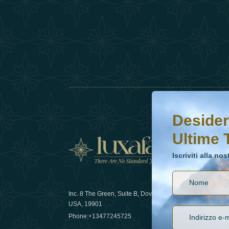
Desideri saperne di 
Iscriviti alla nostr
Desider
Ultime 
Notizi
Iscriviti alla no
Inc. 8 The Green, Suite B, Dover, DE
Come la sos
USA, 19901
lusso nel 
Phone:
+13477245725
29 April 20