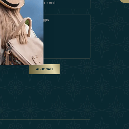
ndizioni
artner
ABBONATI