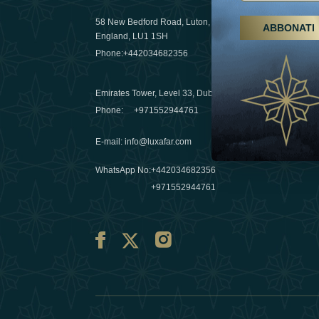
58 New Bedford Road, Luton,
ABBONATI
Escursioni,
England, LU1 1SH
Emirati Ar
Phone:
+442034682356
destinazio
03 April 20
Emirates Tower, Level 33, Dubai, UAE
Évasions h
Phone:
+971552944761
Émirats: re
E-mail
:
info@luxafar.com
10 March 
WhatsApp No
:
+442034682356
+971552944761