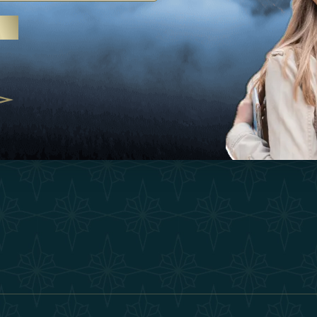
Ispirazioni
Termini E Co
 trattamenti termali e yoga, gli
Esperienza
Diventa Un P
abi Uniti crescono come
ne del benessere
Negozio
Our Team
25
Contatto
ivernales pour les voyageurs des
finir le voyage de luxe
2025