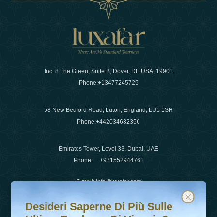
Inc. 8 The Green, Suite B, Dover, DE USA, 19901
Phone:
+13477245725
58 New Bedford Road, Luton, England, LU1 1SH
Phone:
+442034682356
Emirates Tower, Level 33, Dubai, UAE
Phone:
+971552944761
E-mail
:
info@luxafar.com
Desideri saperne di più sulle ultime tendenze di viaggio?
Iscriviti alla nostra newsletter e rimani aggiornato
WhatsApp No
:
+442034682356
Desideri Saperne Di Più Sulle
+971552944761