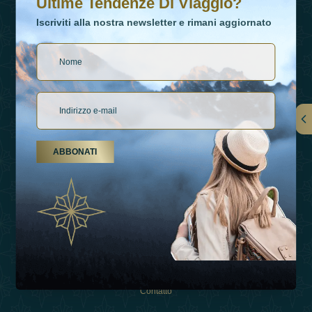
Ultime Tendenze Di Viaggio?
Iscriviti alla nostra newsletter e rimani aggiornato
Collegamenti
ABBONATI
Su Di Noi
Tipi Di Vacanza
Ispirazioni
Esperienza
Negozio
Contatto