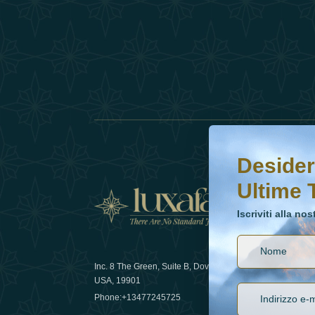
Desideri saperne di 
Iscriviti alla nostr
Desider
Ultime 
Notizi
Iscriviti alla no
Inc. 8 The Green, Suite B, Dover, DE
Come la sos
USA, 19901
lusso nel 
Phone:
+13477245725
29 April 20