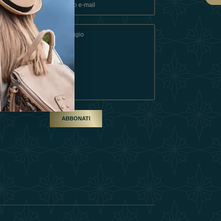
ndizioni
artner
ABBONATI