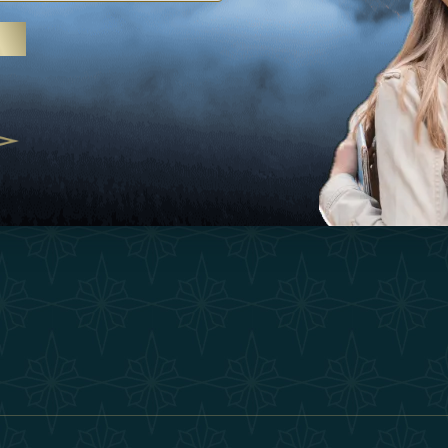
Ispirazioni
Termini E Co
 trattamenti termali e yoga, gli
Esperienza
Diventa Un P
abi Uniti crescono come
ne del benessere
Negozio
Our Team
25
Contatto
ivernales pour les voyageurs des
finir le voyage de luxe
2025