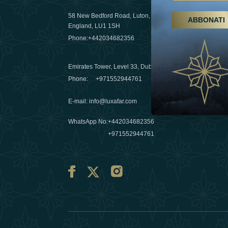
58 New Bedford Road, Luton,
ABBONATI
Escursioni,
England, LU1 1SH
Emirati Ar
Phone:
+442034682356
destinazio
03 April 20
Emirates Tower, Level 33, Dubai, UAE
Évasions h
Phone:
+971552944761
Émirats: re
E-mail
:
info@luxafar.com
10 March 
WhatsApp No
:
+442034682356
+971552944761