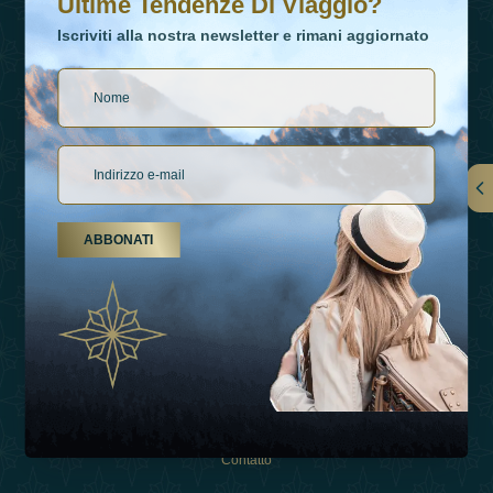
Ultime Tendenze Di Viaggio?
Iscriviti alla nostra newsletter e rimani aggiornato
Collegamenti
ABBONATI
Su Di Noi
Tipi Di Vacanza
Ispirazioni
Esperienza
Negozio
Contatto