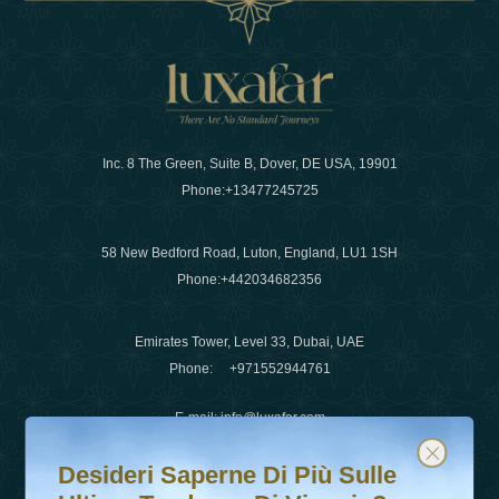
Inc. 8 The Green, Suite B, Dover, DE USA, 19901
Phone:
+13477245725
58 New Bedford Road, Luton, England, LU1 1SH
Phone:
+442034682356
Emirates Tower, Level 33, Dubai, UAE
Phone:
+971552944761
E-mail
:
info@luxafar.com
Desideri saperne di più sulle ultime tendenze di viaggio?
Iscriviti alla nostra newsletter e rimani aggiornato
WhatsApp No
:
+442034682356
Desideri Saperne Di Più Sulle
+971552944761