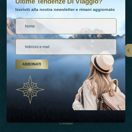
Ultime Tendenze Di Viaggio?
Iscriviti alla nostra newsletter e rimani aggiornato
Collegamenti
ABBONATI
Su Di Noi
Tipi Di Vacanza
Ispirazioni
Esperienza
Negozio
Contatto