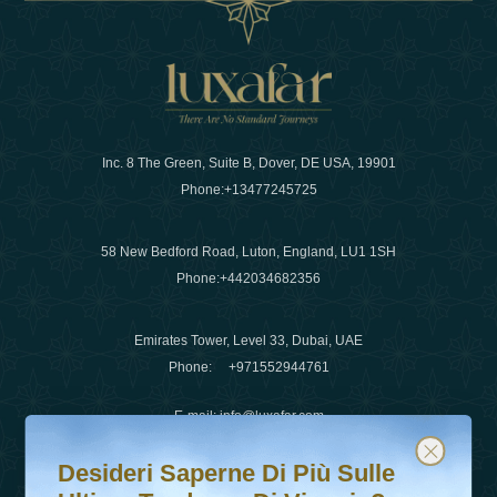
Inc. 8 The Green, Suite B, Dover, DE USA, 19901
Phone:
+13477245725
58 New Bedford Road, Luton, England, LU1 1SH
Phone:
+442034682356
Emirates Tower, Level 33, Dubai, UAE
Phone:
+971552944761
E-mail
:
info@luxafar.com
Desideri saperne di più sulle ultime tendenze di viaggio?
Iscriviti alla nostra newsletter e rimani aggiornato
WhatsApp No
:
+442034682356
Desideri Saperne Di Più Sulle
+971552944761