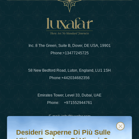
Inc. 8 The Green, Suite B, Dover, DE USA, 19901
Phone:
+13477245725
58 New Bedford Road, Luton, England, LU1 1SH
Phone:
+442034682356
Emirates Tower, Level 33, Dubai, UAE
Phone:
+971552944761
E-mail
:
info@luxafar.com
Desideri saperne di più sulle ultime tendenze di viaggio?
Iscriviti alla nostra newsletter e rimani aggiornato
WhatsApp No
:
+442034682356
Desideri Saperne Di Più Sulle
+971552944761