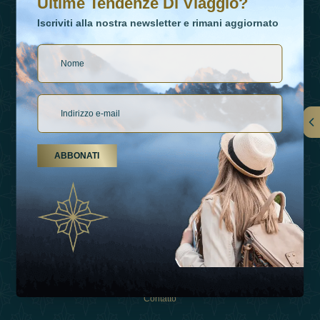
Ultime Tendenze Di Viaggio?
Iscriviti alla nostra newsletter e rimani aggiornato
Collegamenti
ABBONATI
Su Di Noi
Tipi Di Vacanza
Ispirazioni
Esperienza
Negozio
Contatto