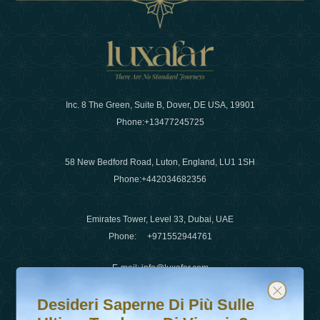
Inc. 8 The Green, Suite B, Dover, DE USA, 19901
Phone:
+13477245725
58 New Bedford Road, Luton, England, LU1 1SH
Phone:
+442034682356
Emirates Tower, Level 33, Dubai, UAE
Phone:
+971552944761
E-mail
:
info@luxafar.com
Desideri saperne di più sulle ultime tendenze di viaggio?
Iscriviti alla nostra newsletter e rimani aggiornato
WhatsApp No
:
+442034682356
Desideri Saperne Di Più Sulle
+971552944761