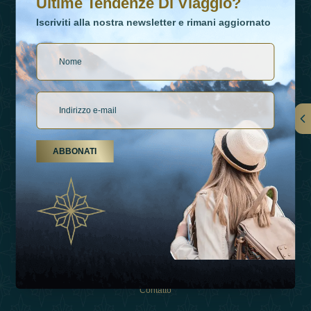
Ultime Tendenze Di Viaggio?
Iscriviti alla nostra newsletter e rimani aggiornato
Collegamenti
ABBONATI
Su Di Noi
Tipi Di Vacanza
Ispirazioni
Esperienza
Negozio
Contatto