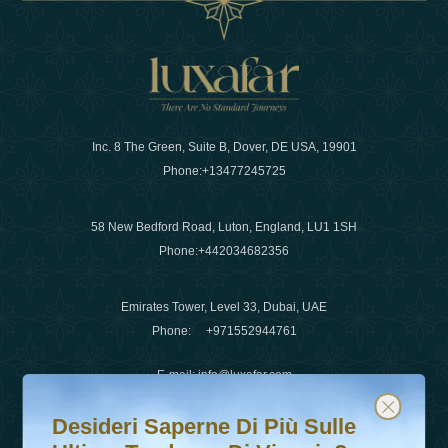
Inc. 8 The Green, Suite B, Dover, DE USA, 19901
Phone:
+13477245725
58 New Bedford Road, Luton, England, LU1 1SH
Phone:
+442034682356
Emirates Tower, Level 33, Dubai, UAE
Phone:
+971552944761
E-mail
:
info@luxafar.com
Desideri saperne di più sulle ultime tendenze di viaggio?
Iscriviti alla nostra newsletter e rimani aggiornato
WhatsApp No
:
+442034682356
Desideri Saperne Di Più Sulle
+971552944761