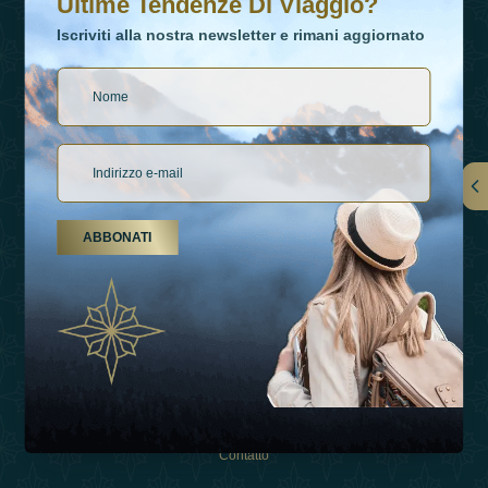
Ultime Tendenze Di Viaggio?
Iscriviti alla nostra newsletter e rimani aggiornato
Collegamenti
ABBONATI
Su Di Noi
Tipi Di Vacanza
Ispirazioni
Esperienza
Negozio
Contatto