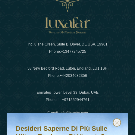
Inc. 8 The Green, Suite B, Dover, DE USA, 19901
Phone:
+13477245725
58 New Bedford Road, Luton, England, LU1 1SH
Phone:
+442034682356
Emirates Tower, Level 33, Dubai, UAE
Phone:
+971552944761
E-mail
:
info@luxafar.com
Desideri saperne di più sulle ultime tendenze di viaggio?
Iscriviti alla nostra newsletter e rimani aggiornato
WhatsApp No
:
+442034682356
Desideri Saperne Di Più Sulle
+971552944761