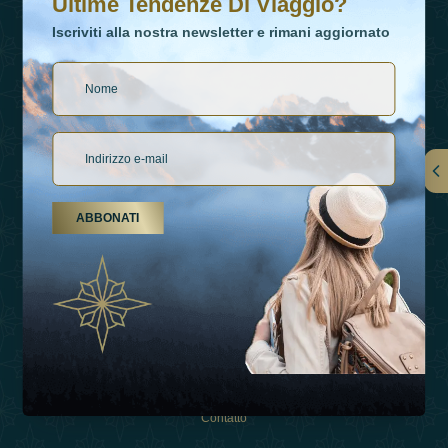
Ultime Tendenze Di Viaggio?
Iscriviti alla nostra newsletter e rimani aggiornato
Collegamenti
ABBONATI
Su Di Noi
Tipi Di Vacanza
Ispirazioni
Esperienza
Negozio
Contatto