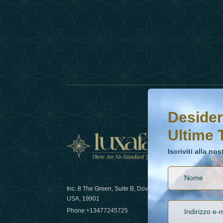
Desideri saperne di 
Iscriviti alla nostr
Desider
Ultime 
Notizi
Iscriviti alla no
Inc. 8 The Green, Suite B, Dover, DE
Come la sos
USA, 19901
lusso nel 
Phone:
+13477245725
29 April 20