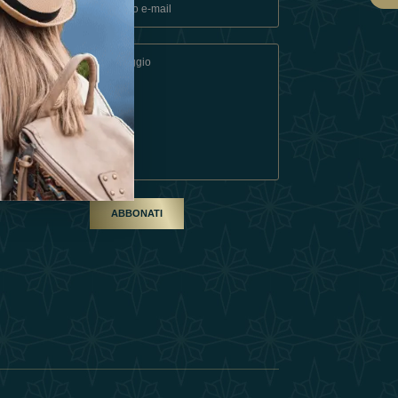
ndizioni
artner
ABBONATI