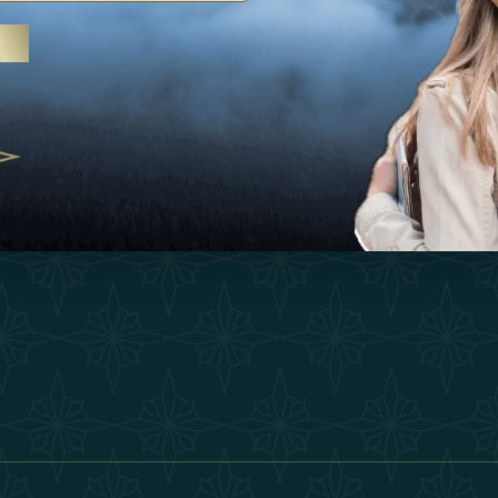
Ispirazioni
Termini E Co
 trattamenti termali e yoga, gli
Esperienza
Diventa Un P
abi Uniti crescono come
ne del benessere
Negozio
Our Team
25
Contatto
ivernales pour les voyageurs des
finir le voyage de luxe
2025