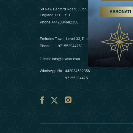
58 New Bedford Road, Luton,
ABBONATI
Escursioni,
England, LU1 1SH
Emirati Ar
Phone:
+442034682356
destinazio
03 April 20
Emirates Tower, Level 33, Dubai, UAE
Évasions h
Phone:
+971552944761
Émirats: re
E-mail
:
info@luxafar.com
10 March 
WhatsApp No
:
+442034682356
+971552944761