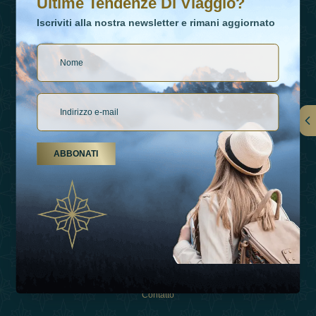
Ultime Tendenze Di Viaggio?
Iscriviti alla nostra newsletter e rimani aggiornato
Collegamenti
ABBONATI
Su Di Noi
Tipi Di Vacanza
Ispirazioni
Esperienza
Negozio
Contatto