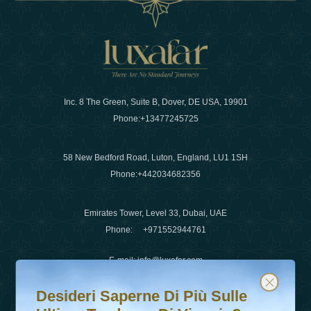
Inc. 8 The Green, Suite B, Dover, DE USA, 19901
Phone:
+13477245725
58 New Bedford Road, Luton, England, LU1 1SH
Phone:
+442034682356
Emirates Tower, Level 33, Dubai, UAE
Phone:
+971552944761
E-mail
:
info@luxafar.com
Desideri saperne di più sulle ultime tendenze di viaggio?
Iscriviti alla nostra newsletter e rimani aggiornato
WhatsApp No
:
+442034682356
Desideri Saperne Di Più Sulle
+971552944761