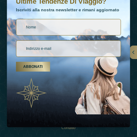
Ultime Tendenze Di Viaggio?
Iscriviti alla nostra newsletter e rimani aggiornato
Collegamenti
ABBONATI
Su Di Noi
Tipi Di Vacanza
Ispirazioni
Esperienza
Negozio
Contatto