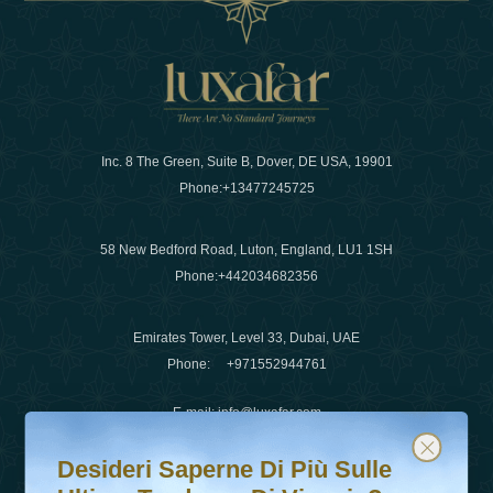
Inc. 8 The Green, Suite B, Dover, DE USA, 19901
Phone:
+13477245725
58 New Bedford Road, Luton, England, LU1 1SH
Phone:
+442034682356
Emirates Tower, Level 33, Dubai, UAE
Phone:
+971552944761
E-mail
:
info@luxafar.com
Desideri saperne di più sulle ultime tendenze di viaggio?
Iscriviti alla nostra newsletter e rimani aggiornato
WhatsApp No
:
+442034682356
Desideri Saperne Di Più Sulle
+971552944761