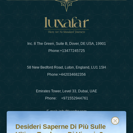
Inc. 8 The Green, Suite B, Dover, DE USA, 19901
Phone:
+13477245725
58 New Bedford Road, Luton, England, LU1 1SH
Phone:
+442034682356
Emirates Tower, Level 33, Dubai, UAE
Phone:
+971552944761
E-mail
:
info@luxafar.com
Desideri saperne di più sulle ultime tendenze di viaggio?
Iscriviti alla nostra newsletter e rimani aggiornato
WhatsApp No
:
+442034682356
Desideri Saperne Di Più Sulle
+971552944761