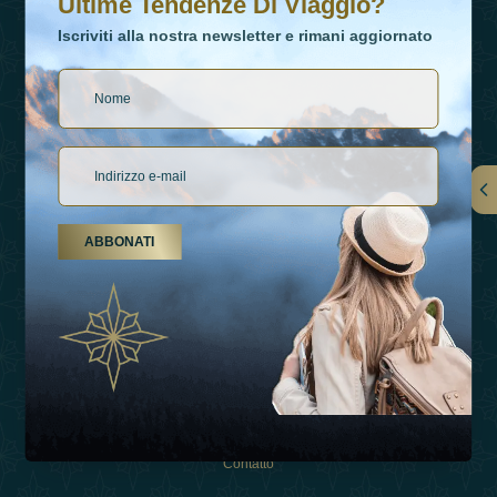
Ultime Tendenze Di Viaggio?
Iscriviti alla nostra newsletter e rimani aggiornato
Collegamenti
ABBONATI
Su Di Noi
Tipi Di Vacanza
Ispirazioni
Esperienza
Negozio
Contatto